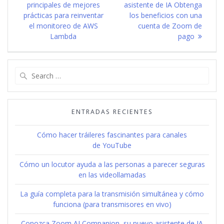
principales de mejores
asistente de IA Obtenga
entradas
prácticas para reinventar
los beneficios con una
el monitoreo de AWS
cuenta de Zoom de
Lambda
pago
Search
for:
ENTRADAS RECIENTES
Cómo hacer tráileres fascinantes para canales
de YouTube
Cómo un locutor ayuda a las personas a parecer seguras
en las videollamadas
La guía completa para la transmisión simultánea y cómo
funciona (para transmisores en vivo)
Conozca Zoom AI Companion, su nuevo asistente de IA