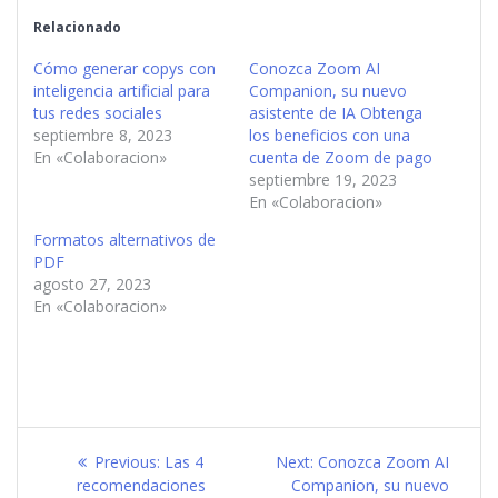
Relacionado
Cómo generar copys con
Conozca Zoom AI
inteligencia artificial para
Companion, su nuevo
tus redes sociales
asistente de IA Obtenga
septiembre 8, 2023
los beneficios con una
En «Colaboracion»
cuenta de Zoom de pago
septiembre 19, 2023
En «Colaboracion»
Formatos alternativos de
PDF
agosto 27, 2023
En «Colaboracion»
Navegación
Previous
Next
Previous:
Las 4
Next:
Conozca Zoom AI
de
post:
post:
recomendaciones
Companion, su nuevo