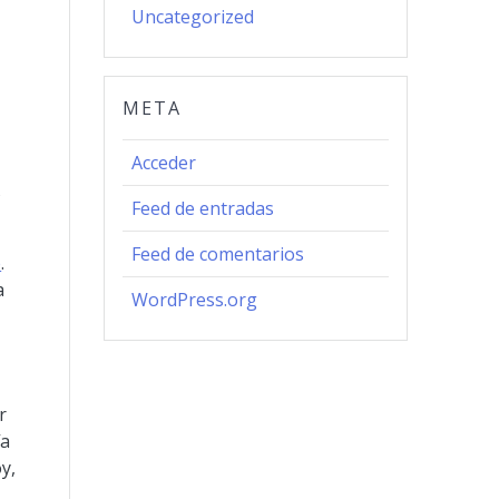
Uncategorized
META
Acceder
s
Feed de entradas
Feed de comentarios
e
.
a
WordPress.org
r
ía
y,