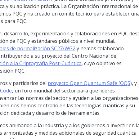
a y su aplicación práctica. La Organización Internacional de
itmos PQC y ha creado un comité técnico para establecer un
es para PQC.
ión, desarrollo, experimentación y colaboraciones en PQC des
ión de PQC y estándares públicos a nivel mundial.
nales de normalización SC27/WG2
y hemos colaborado
ntribuyendo a su proyecto del Centro Nacional de
ión a la Criptografía Post-Cuántica
, cuyo objetivo es
sición PQC.
ros y partidarios del
proyecto Open Quantum Safe (OQS)
, y
ECode
,
un foro mundial del sector para que líderes
vanzar las normas del sector y ayuden a las organizaciones
bién nos hemos centrado en las tecnologías cuánticas y su
ción dedicada y desarrollo de herramientas.
s animando a la industria y a los gobiernos a invertir en l
s armonizadas y medidas adicionales de seguridad cuántica