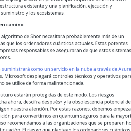
aestructura existente y una planificación, ejecución y
suministro y los ecosistemas.
 en camino
l algoritmo de Shor necesitará probablemente más de un
más que los ordenadores cuánticos actuales. Estas potentes
empresas responsables se asegurarán de que estos sistema
ores.
e suministrará como un servicio en la nube a través de Azur
s, Microsoft desplegará controles técnicos y operativos par
o se utilice de forma malintencionada.
futuro estarán protegidas de este modo. Los riesgos
ha ahora, descifra después» y la obsolescencia potencial de
 exigen nuestra atención. Por estas razones, debemos empeza
nsición para convertirnos en quantum seguros para la mayor
r eso recomendamos a las organizaciones que se preparen ho
tinuación. El riesgo que plantean los ordenadores cuánticos