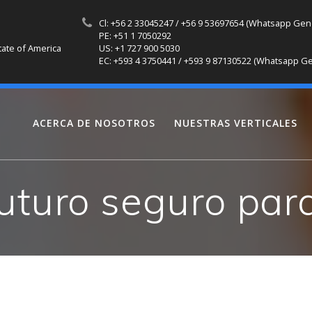
Cl: +56 2 33045247 / +56 9 53697654 (Whatsapp Gen
PE: +51 1 7050292
tate of America
US: +1 727 900 5030
EC: +593 4 3750441 / +593 9 87130522 (Whatsapp Ge
ACERCA DE NOSOTROS
NUESTRAS VERTICALES
futuro seguro par