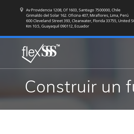
Skip
to
Av Providencia 1208, Of 1603, Santiago 7500000, Chile
Grimaldo del Solar 162. Oficina 407, Miraflores, Lima, Perú
content
600 Cleveland Street 393, Clearwater, Florida 33755, United S
Km 10.5, Guayaquil 090112, Ecuador
Construir un 