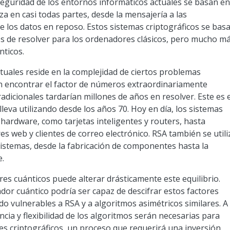
 seguridad de los entornos informáticos actuales se basan e
liza en casi todas partes, desde la mensajería a las
e los datos en reposo. Estos sistemas criptográficos se bas
os de resolver para los ordenadores clásicos, pero mucho m
nticos.
ctuales reside en la complejidad de ciertos problemas
en encontrar el factor de números extraordinariamente
dicionales tardarían millones de años en resolver. Este es e
 lleva utilizando desde los años 70. Hoy en día, los sistemas
 hardware, como tarjetas inteligentes y routers, hasta
s web y clientes de correo electrónico. RSA también se utili
sistemas, desde la fabricación de componentes hasta la
e.
es cuánticos puede alterar drásticamente este equilibrio.
or cuántico podría ser capaz de descifrar estos factores
o vulnerables a RSA y a algoritmos asimétricos similares. A
ncia y flexibilidad de los algoritmos serán necesarias para
s criptográficos, un proceso que requerirá una inversión