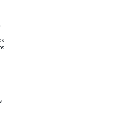
n
os
as
,
a