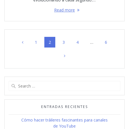
Read more
Posts
Page
Page
Page
Page
Page
1
2
3
4
…
6
navigation
Search
for:
ENTRADAS RECIENTES
Cómo hacer tráileres fascinantes para canales
de YouTube