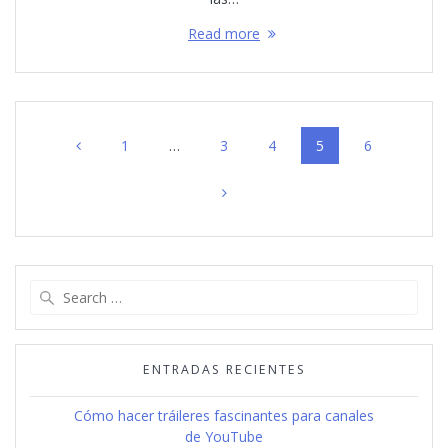
Read more
Posts
Page
Page
Page
Page
Page
1
…
3
4
5
6
navigation
Search
for:
ENTRADAS RECIENTES
Cómo hacer tráileres fascinantes para canales
de YouTube